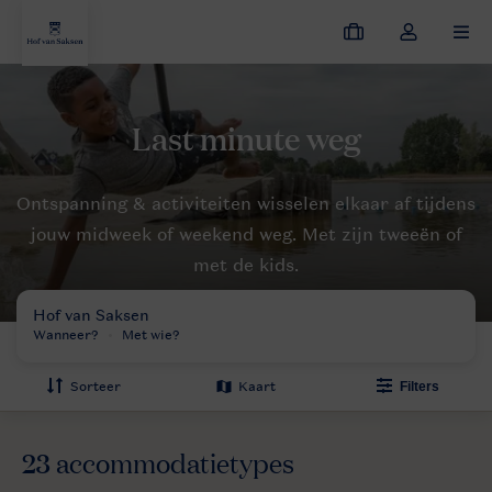
Mijn
Open
MEN
boekingen
de
dropdown
Hof van Saksen
Aanbiedingen
Last minutes
Reserveren
van
mijn
account
Ontspanning & activiteiten wisselen elkaar af tijdens
jouw midweek of weekend weg. Met zijn tweeën of
met de kids.