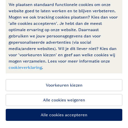
Follow Us
facebook
instagram
Vakantietips & inspiratie?
Algemene voorwaarden
Privacy notice
Cookies en banners
Disclaimer
Toegankelijkheid
© 2026 Landal