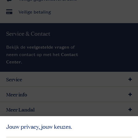
Veilige betaling
Service & Contact
Bekijk de
veelgestelde vragen
of
neem contact op met het
Contact
Center
.
Service
Meer info
Meer Landal
Betaalmogelijkheden