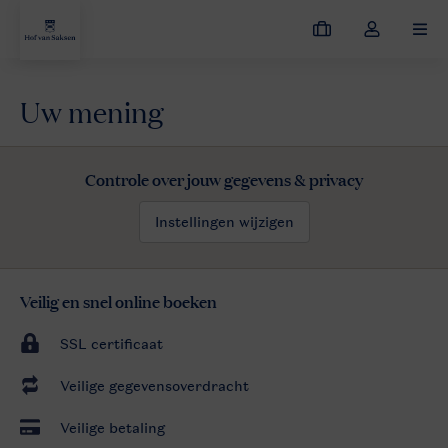
Mijn
Open
MEN
boekingen
de
dropdown
Uw mening
van
Hof van Saksen
Contact & vragen
Uw mening
Uw mening
mijn
account
Controle over jouw gegevens & privacy
Instellingen wijzigen
Veilig en snel online boeken
SSL certificaat
Veilige gegevensoverdracht
Veilige betaling