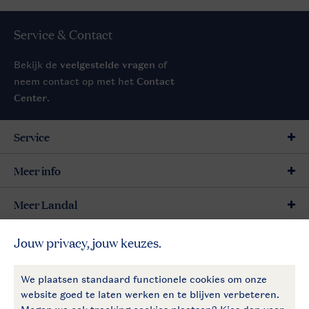
Service & Contact
Bekijk de
veelgestelde vragen
of
neem contact op met het
Contact
Center
.
Service
Meer info
Meer Landal
Betaalmogelijkheden
Follow Us