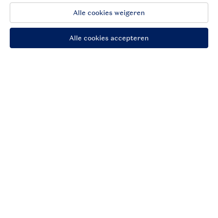
Betaalmogelijkheden
Follow Us
facebook
instagram
Vakantietips & inspiratie?
Algemene voorwaarden
Privacy notice
Cookies en banners
Disclaimer
Toegankelijkheid
© 2026 Landal