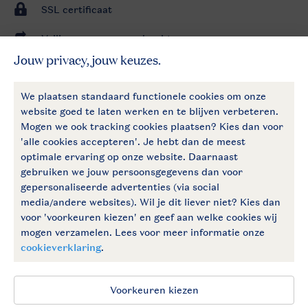
SSL certificaat
Veilige gegevensoverdracht
Veilige betaling
Service & Contact
Bekijk de
veelgestelde vragen
of
neem contact op met het
Contact
Center
.
Service
Meer info
Meer Landal