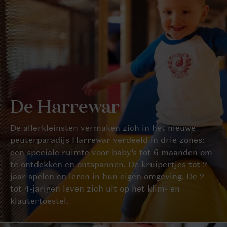
De Harrewar
De allerkleinsten vermaken zich in het nieuwe
peuterparadijs Harrewar verdeeld in drie zones:
een speciale ruimte voor baby’s tot 6 maanden om
te ontdekken en ontspannen. De kruipertjes tot 2
jaar spelen en leren in hun eigen omgeving. De 2
tot 4-jarigen leven zich uit op het klim- en
klautertoestel.