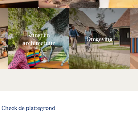
Kunst en
Omgeving
architectuur
? Check de plattegrond