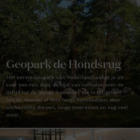
Geopark de Hondsrug
Het eerste Geopark van Nederland nodigt je uit
voor een reis door de tijd: van verhalen over de
ijstijd tot de harige mammoet die in dit gebied
leefde. Wandel of fiets langs hunebedden, door
authentieke dorpen, langs moerassen en nog veel
meer.