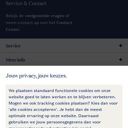
Service & Contact
Bekijk de
veelgestelde vragen
of
neem contact op met het
Contact
Center
.
Service
Meer info
Meer Landal
Betaalmogelijkheden
Follow Us
facebook
instagram