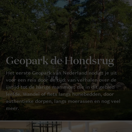
Geopark de Hondsrug
Het eerste Geopark van Nederland nodigt je uit
voor een reis door de tijd: van verhalen over de
ijstijd tot de harige mammoet die in dit gebied
leefde. Wandel of fiets langs hunebedden, door
authentieke dorpen, langs moerassen en nog veel
meer.