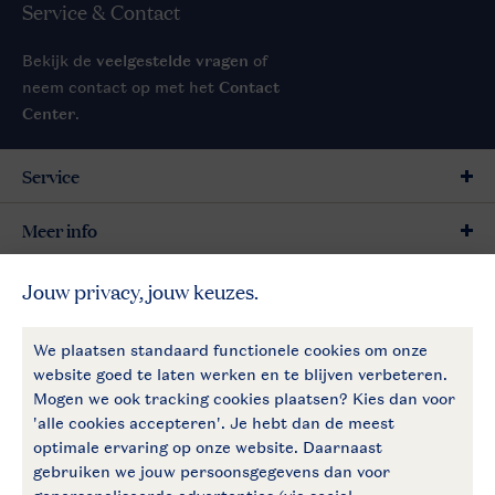
Service & Contact
Bekijk de
veelgestelde vragen
of
neem contact op met het
Contact
Center
.
Service
Meer info
Meer Landal
Betaalmogelijkheden
Follow Us
facebook
instagram