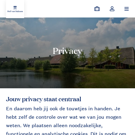
Mijn
Open
MEN
boekingen
de
dropdown
van
Algemeen
Privacy
mijn
account
Jouw privacy staat centraal
En daarom heb jij ook de touwtjes in handen. Je
hebt zelf de controle over wat we van jou mogen
weten. We plaatsen alleen noodzakelijke,
functionele en analytische cookies. Dit is nodig om