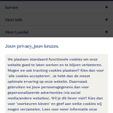
Service
Meer info
Meer Landal
Betaalmogelijkheden
Follow Us
facebook
instagram
Vakantietips & inspiratie?