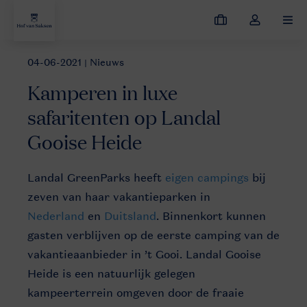
Mijn
Open
MEN
boekingen
de
dropdown
04-06-2021
| Nieuws
Nieuws
Kamperen in luxe safaritenten op Landal Gooise Heide
van
Kamperen in luxe
mijn
account
safaritenten op Landal
Gooise Heide
Landal GreenParks heeft
eigen campings
bij
zeven van haar vakantieparken in
Nederland
en
Duitsland
. Binnenkort kunnen
gasten verblijven op de eerste camping van de
vakantieaanbieder in ’t Gooi. Landal Gooise
Heide is een natuurlijk gelegen
kampeerterrein omgeven door de fraaie