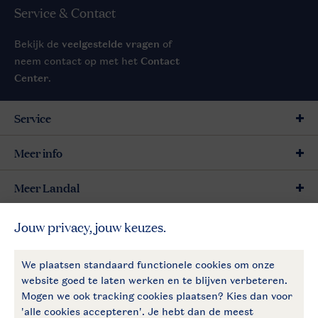
Service & Contact
Bekijk de
veelgestelde vragen
of
neem contact op met het
Contact
Center
.
Service
Meer info
Meer Landal
Betaalmogelijkheden
Follow Us
facebook
instagram