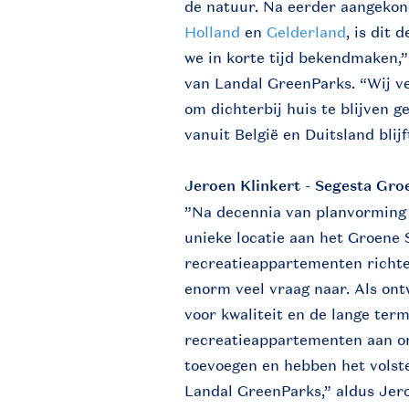
de natuur. Na eerder aangekon
Holland
en
Gelderland
, is dit 
we in korte tijd bekendmaken,
van Landal GreenParks. “Wij v
om dichterbij huis te blijven g
vanuit België en Duitsland blij
Jeroen Klinkert - Segesta Gro
”Na decennia van planvorming 
unieke locatie aan het Groene 
recreatieappartementen richten
enorm veel vraag naar. Als ont
voor kwaliteit en de lange termi
recreatieappartementen aan on
toevoegen en hebben het vols
Landal GreenParks,” aldus Jero