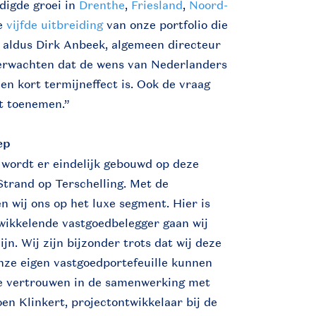
digde groei in
Drenthe
,
Friesland
,
Noord-
de
vijfde uitbreiding
van onze portfolio die
” aldus Dirk Anbeek, algemeen directeur
erwachten dat de wens van Nederlanders
een kort termijneffect is. Ook de vraag
ft toenemen.”
ep
wordt er eindelijk gebouwd op deze
Strand op Terschelling. Met de
 wij ons op het luxe segment. Hier is
wikkelende vastgoedbelegger gaan wij
jn. Wij zijn bijzonder trots dat wij deze
ze eigen vastgoedportefeuille kunnen
te vertrouwen in de samenwerking met
en Klinkert, projectontwikkelaar bij de