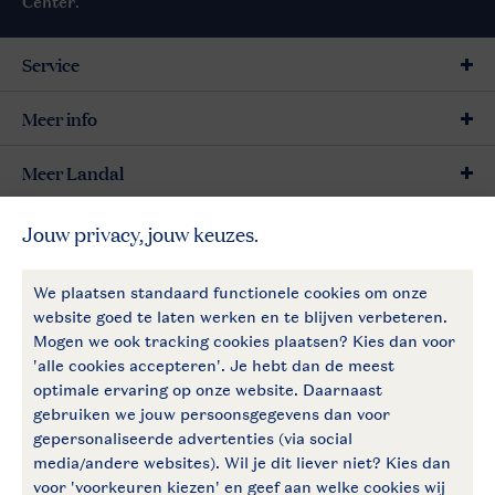
Center
.
Service
Meer info
Meer Landal
Betaalmogelijkheden
Follow Us
facebook
instagram
Vakantietips & inspiratie?