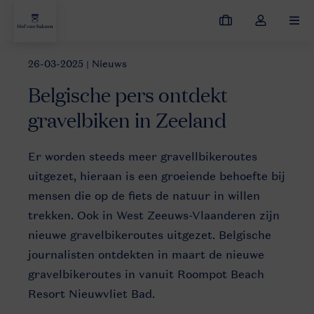
Mijn
Open
MEN
boekingen
de
dropdown
26-03-2025
| Nieuws
Nieuws
Belgische pers ontdekt gravelbiken in Zeeland
van
Belgische pers ontdekt
mijn
account
gravelbiken in Zeeland
Er worden steeds meer gravellbikeroutes
uitgezet, hieraan is een groeiende behoefte bij
mensen die op de fiets de natuur in willen
trekken. Ook in West Zeeuws-Vlaanderen zijn
nieuwe gravelbikeroutes uitgezet. Belgische
journalisten ontdekten in maart de nieuwe
gravelbikeroutes in vanuit Roompot Beach
Resort Nieuwvliet Bad.