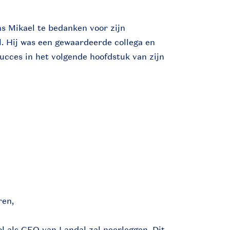
s Mikael te bedanken voor zijn
l. Hij was een gewaardeerde collega en
succes in het volgende hoofdstuk van zijn
ren,
rol als CEO van Landal zal neerleggen. Dit