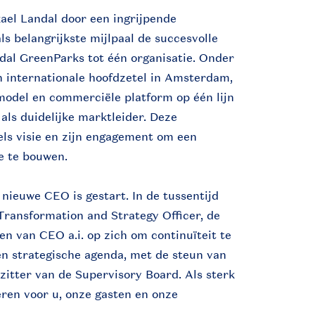
ael Landal door een ingrijpende
ls belangrijkste mijlpaal de succesvolle
dal GreenParks tot één organisatie. Onder
én internationale hoofdzetel in Amsterdam,
model en commerciële platform op één lijn
als duidelijke marktleider. Deze
els visie en zijn engagement om een
e te bouwen.
nieuwe CEO is gestart. In de tussentijd
Transformation and Strategy Officer, de
en van CEO a.i. op zich om continuïteit te
en strategische agenda, met de steun van
rzitter van de Supervisory Board. Als sterk
eren voor u, onze gasten en onze