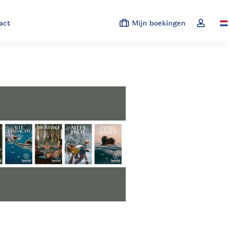
act
Mijn boekingen
Sw
Open de 