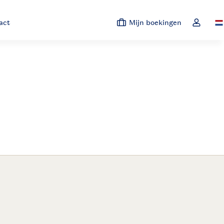
act
Mijn boekingen
Sw
Open de 