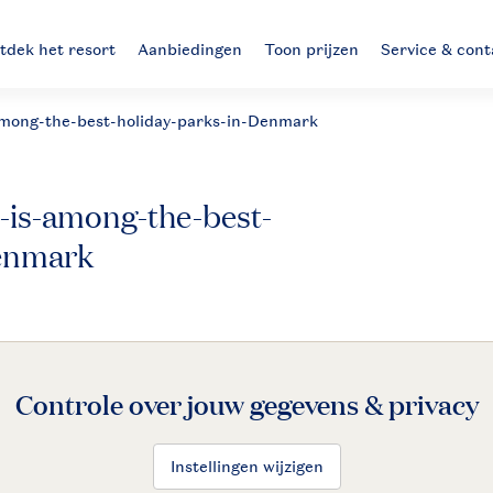
tdek het resort
Aanbiedingen
Toon prijzen
Service & cont
among-the-best-holiday-parks-in-Denmark
-is-among-the-best-
Denmark
Controle over jouw gegevens & privacy
Instellingen wijzigen