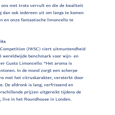
 ons met trots vervult en die de kwaliteit
ig dan ook iedereen uit om langs te komen
ten en onze fantastische limoncello te
its
t Competition (IWSC) viert uitmuntendheid
 dé wereldwijde benchmark voor wijn- en
ver Gusto Limoncello: “Het aroma is
oentonen. In de mond zorgt een scherpe
ns met het citruskarakter, versterkt door
. De afdronk is lang, verfrissend en
schillende prijzen uitgereikt tijdens de
 live in het Roundhouse in Londen.