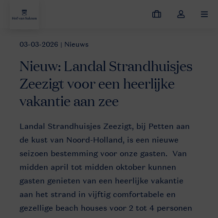
Mijn
Open
MEN
boekingen
de
dropdown
03-03-2026
| Nieuws
Nieuws
Nieuw: Landal Strandhuisjes Zeezigt voor een heerlijke v
van
Nieuw: Landal Strandhuisjes
mijn
account
Zeezigt voor een heerlijke
vakantie aan zee
PTN
Landal Strandhuisjes Zeezigt, bij Petten aan
4SH1
de kust van Noord-Holland, is een nieuwe
seizoen bestemming voor onze gasten. Van
midden april tot midden oktober kunnen
gasten genieten van een heerlijke vakantie
aan het strand in vijftig comfortabele en
gezellige beach houses voor 2 tot 4 personen