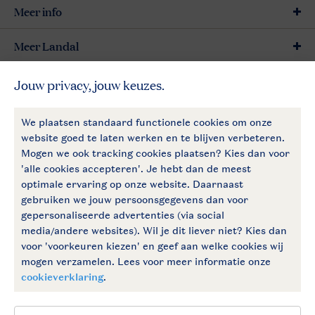
Meer info
Meer Landal
Betaalmogelijkheden
Follow Us
facebook
instagram
Vakantietips & inspiratie?
Algemene voorwaarden
Privacy notice
Cookies en banners