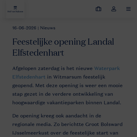
Mijn
Open
MEN
boekingen
de
dropdown
16-06-2026
| Nieuws
Nieuws
Feestelijke opening Landal Elfstedenhart
van
Feestelijke opening Landal
mijn
account
Elfstedenhart
Afgelopen zaterdag is het nieuwe
Waterpark
Elfstedenhart
in Witmarsum feestelijk
geopend. Met deze opening is weer een mooie
stap gezet in de verdere ontwikkeling van
hoogwaardige vakantieparken binnen Landal.
De opening kreeg ook aandacht in de
regionale media. Zo berichtte Groot Bolsward
IJsselmeerkust over de feestelijke start van