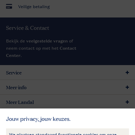
Veilige betaling
Service & Contact
Bekijk de
veelgestelde vragen
of
neem contact op met het
Contact
Center
.
Service
Meer info
Meer Landal
Betaalmogelijkheden