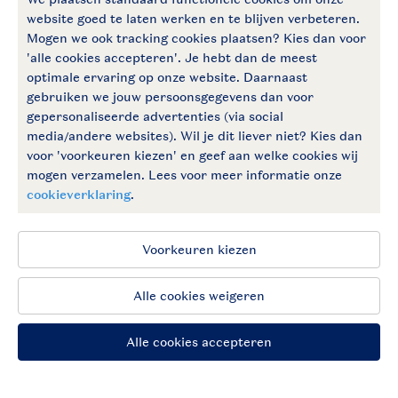
Follow Us
facebook
instagram
Vakantietips & inspiratie?
Algemene voorwaarden
Privacy notice
Cookies en banners
Disclaimer
Toegankelijkheid
© 2026 Landal