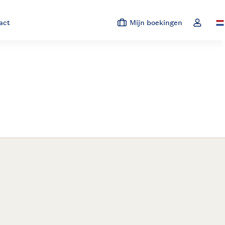
act
Mijn boekingen
Sw
Open de 