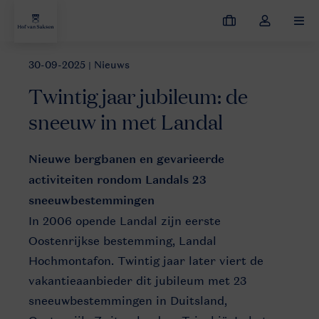
Mijn
Open
MEN
boekingen
de
dropdown
30-09-2025
| Nieuws
Nieuws
Twintig jaar jubileum: de sneeuw in met Landal
van
Twintig jaar jubileum: de
mijn
account
sneeuw in met Landal
Maria
Nieuwe bergbanen en gevarieerde
Alm
activiteiten rondom Landals 23
belevingsfotografie
sneeuwbestemmingen
2019
In 2006 opende Landal zijn eerste
Oostenrijkse bestemming, Landal
Hochmontafon. Twintig jaar later viert de
vakantieaanbieder dit jubileum met 23
sneeuwbestemmingen in Duitsland,