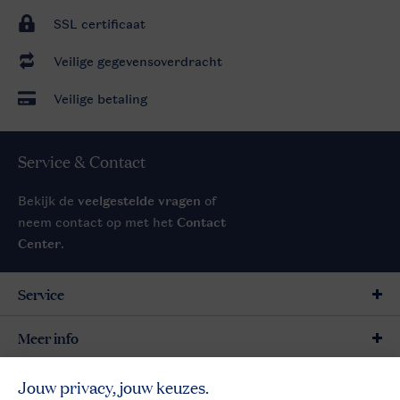
SSL certificaat
Veilige gegevensoverdracht
Veilige betaling
Service & Contact
Bekijk de
veelgestelde vragen
of
neem contact op met het
Contact
Center
.
Service
Meer info
Meer Landal