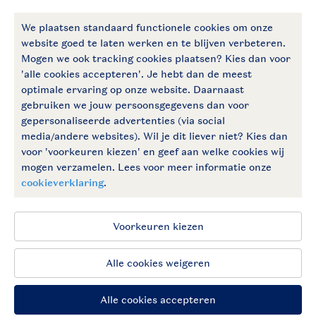
Betaalmogelijkheden
Follow Us
facebook
instagram
Vakantietips & inspiratie?
Algemene voorwaarden
Privacy notice
Cookies en banners
Disclaimer
Toegankelijkheid
© 2026 Landal