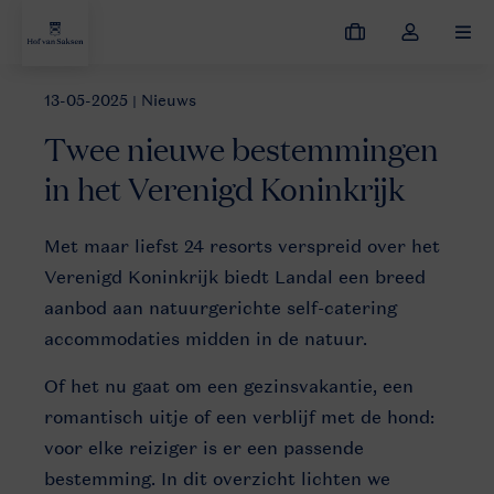
Mijn
Open
MEN
boekingen
de
dropdown
13-05-2025
| Nieuws
Nieuws
Ontdek het beste van Groot-Brittannië met Landal
van
Twee nieuwe bestemmingen
mijn
account
in het Verenigd Koninkrijk
OVW
Met maar liefst 24 resorts verspreid over het
Park
Verenigd Koninkrijk biedt Landal een breed
overview
aanbod aan natuurgerichte self-catering
accommodaties midden in de natuur.
Of het nu gaat om een gezinsvakantie, een
romantisch uitje of een verblijf met de hond:
voor elke reiziger is er een passende
bestemming. In dit overzicht lichten we