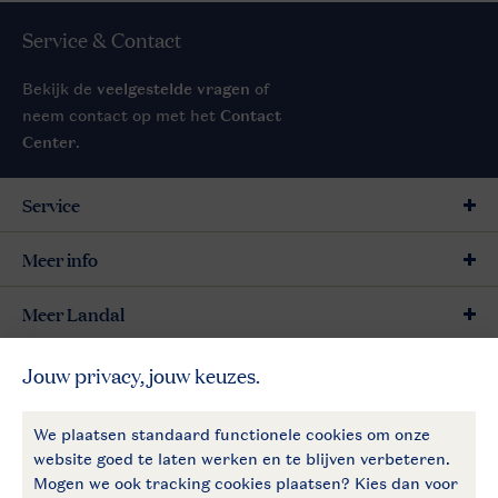
Service & Contact
Bekijk de
veelgestelde vragen
of
neem contact op met het
Contact
Center
.
Service
Meer info
Meer Landal
Betaalmogelijkheden
Follow Us
facebook
instagram