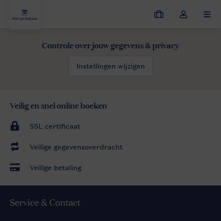
Mijn
Open
MEN
boekingen
de
dropdown
Controle over jouw gegevens & privacy
van
mijn
Instellingen wijzigen
account
Veilig en snel online boeken
SSL certificaat
Veilige gegevensoverdracht
Veilige betaling
Service & Contact