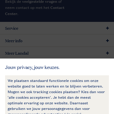
Bekijk de
veelgestelde vragen
of
neem contact op met het
Contact
Center
.
Service
Meer info
Meer Landal
Betaalmogelijkheden
Follow Us
facebook
instagram
Vakantietips & inspiratie?