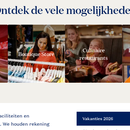
ntdek de vele mogelijkhed
Culinaire
Boutique Store
restaurants
ciliteiten en
Vakanties 2026
n.
We houden rekening