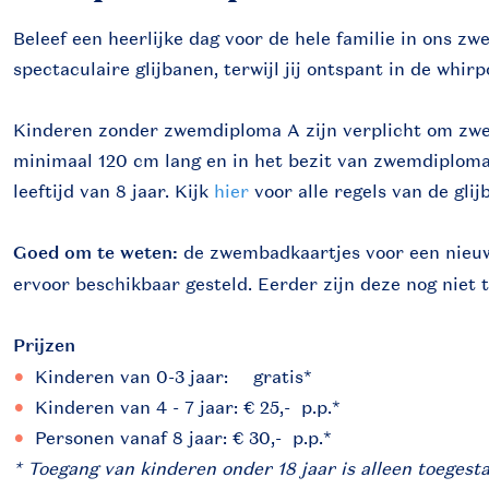
Beleef een heerlijke dag voor de hele familie in ons z
spectaculaire glijbanen, terwijl jij ontspant in de whirp
Kinderen zonder zwemdiploma A zijn verplicht om zwe
minimaal 120 cm lang en in het bezit van zwemdiploma
leeftijd van 8 jaar. Kijk
hier
voor alle regels van de glij
Goed om te weten:
de zwembadkaartjes voor een nieu
ervoor beschikbaar gesteld. Eerder zijn deze nog niet 
Prijzen
Kinderen van 0-3 jaar:
gratis*
Kinderen van 4 - 7 jaar: € 25,- p.p.*
Personen vanaf 8 jaar:
€ 30
,-  p.p.*
* Toegang van kinderen onder 18 jaar is alleen toegest