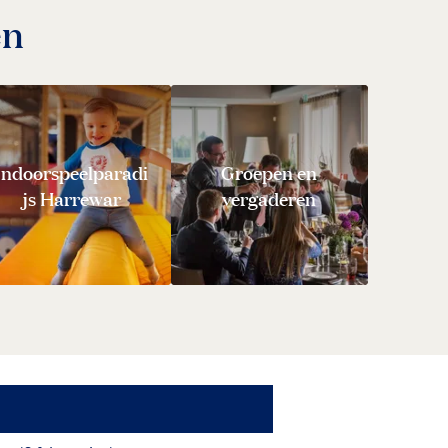
en
Indoorspeelparadi
Groepen en
js Harrewar
vergaderen