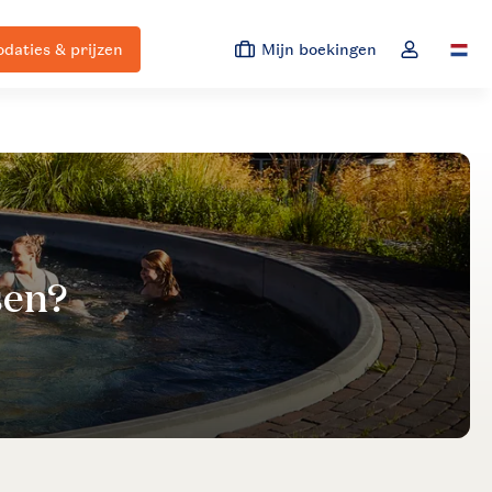
aties & prijzen
Mijn boekingen
Switc
Open de dro