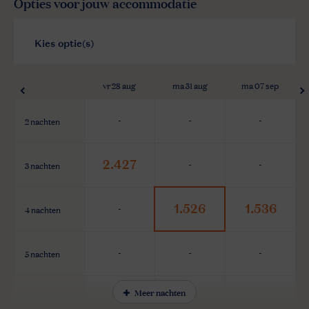
Opties voor jouw accommodatie
vr 28 aug
ma 31 aug
ma 07 sep
2 nachten
-
-
-
2.427
3 nachten
-
-
1.526
1.536
4 nachten
-
5 nachten
-
-
-
Meer nachten