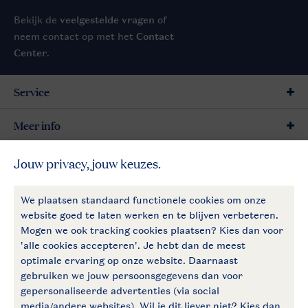
Bekijk de
veelgestelde vragen
of
neem contact op met het
Contact
Center
.
Service
Meer info
Meer Landal
Betaalmogelijkheden
Follow Us
facebook
instagram