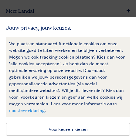
Meer Landal
Betaalmogelijkheden
Follow Us
facebook
instagram
Vakantietips & inspiratie?
Algemene voorwaarden
Privacy notice
Cookies en banners
Disclaimer
Toegankelijkheid
© 2026 Landal