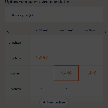
Opties voor jouw accommodatie
vr 28 aug
ma 31 aug
ma 07 sep
2 nachten
-
-
-
2.297
3 nachten
-
-
1.416
1.416
4 nachten
-
5 nachten
-
-
-
Meer nachten