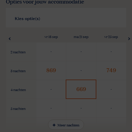
Opties voor jouw accommodatie
vr 18 sep
ma 21 sep
vr 25 sep
2 nachten
-
-
-
869
749
3 nachten
-
669
4 nachten
-
-
5 nachten
-
-
-
Meer nachten