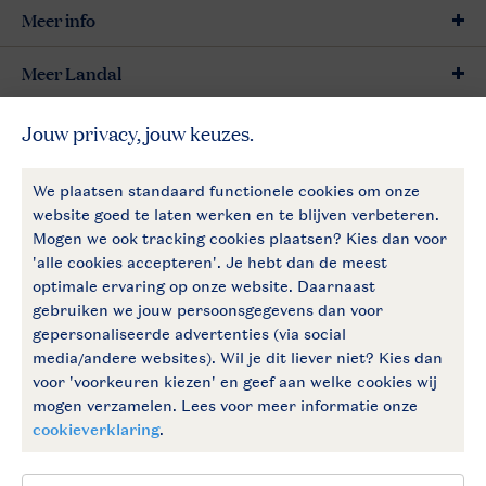
Meer info
Meer Landal
Betaalmogelijkheden
Follow Us
facebook
instagram
Vakantietips & inspiratie?
Algemene voorwaarden
Privacy notice
Cookies en banners