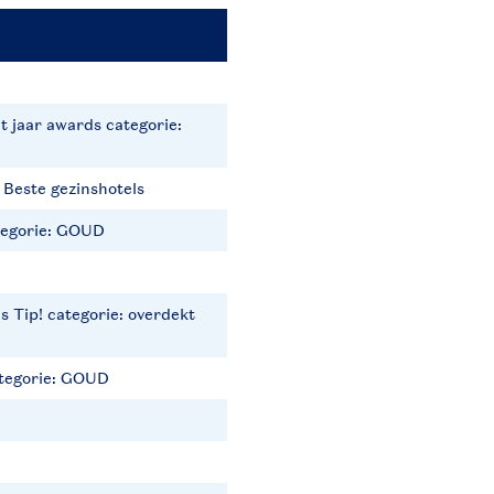
t jaar awards categorie:
: Beste gezinshotels
ategorie: GOUD
 Tip! categorie: overdekt
ategorie: GOUD