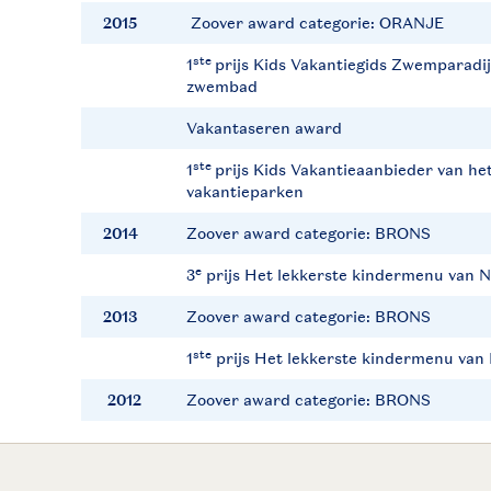
2015
Zoover award categorie: ORANJE
ste
1
prijs Kids Vakantiegids Zwemparadij
zwembad
Vakantaseren award
ste
1
prijs Kids Vakantieaanbieder van het
vakantieparken
2014
Zoover award categorie: BRONS
e
3
prijs Het lekkerste kindermenu van 
2013
Zoover award categorie: BRONS
ste
1
prijs Het lekkerste kindermenu van
2012
Zoover award categorie: BRONS