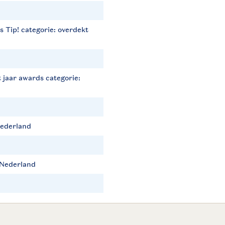
s Tip! categorie: overdekt
 jaar awards categorie:
Nederland
 Nederland