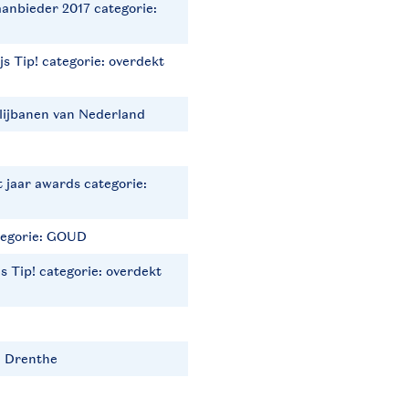
aanbieder 2017 categorie:
s Tip! categorie: overdekt
glijbanen van Nederland
 jaar awards categorie:
tegorie: GOUD
 Tip! categorie: overdekt
n Drenthe