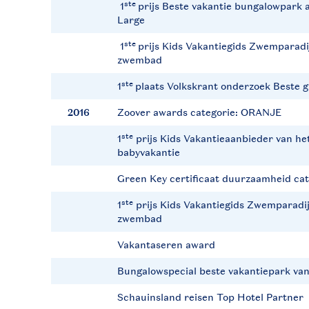
ste
1
prijs Beste vakantie bungalowpark 
Large
ste
1
prijs Kids Vakantiegids Zwemparadij
zwembad
ste
1
plaats Volkskrant onderzoek Beste 
2016
Zoover awards categorie: ORANJE
ste
1
prijs Kids Vakantieaanbieder van het
babyvakantie
Green Key certificaat duurzaamheid ca
ste
1
prijs Kids Vakantiegids Zwemparadijs
zwembad
Vakantaseren award
Bungalowspecial beste vakantiepark va
Schauinsland reisen Top Hotel Partner