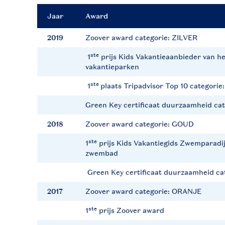
Jaar
Award
2019
Zoover award categorie: ZILVER
ste
1
prijs Kids Vakantieaanbieder van he
vakantieparken
ste
1
plaats Tripadvisor Top 10 categorie
Green Key certificaat duurzaamheid c
2018
Zoover award categorie: GOUD
ste
1
prijs Kids Vakantiegids Zwemparadijs
zwembad
Green Key certificaat duurzaamheid c
2017
Zoover award categorie: ORANJE
ste
1
prijs Zoover award