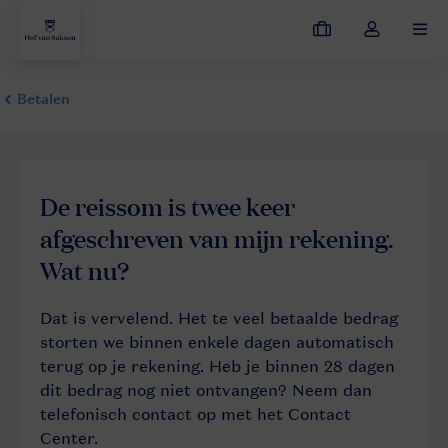
Mijn
Open
MEN
boekingen
de
dropdown
van
mijn
account