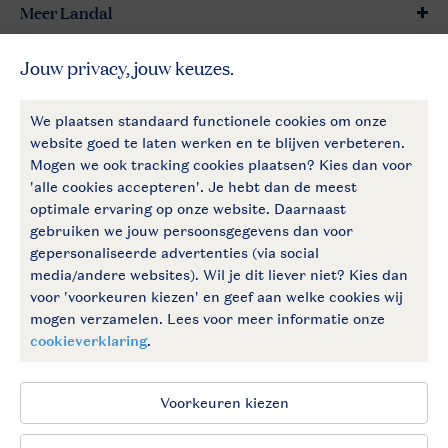
Meer Landal
Betaalmogelijkheden
Follow Us
facebook
instagram
Vakantietips & inspiratie?
Algemene voorwaarden
Privacy notice
Cookies en banners
Disclaimer
Toegankelijkheid
© 2026 Landal