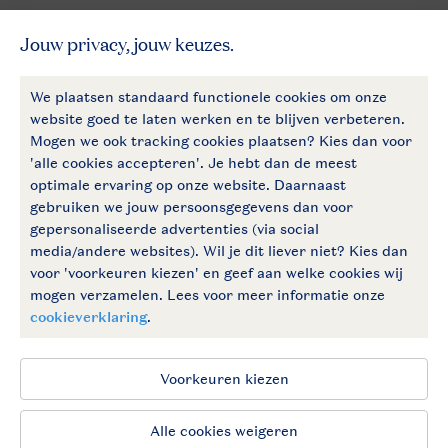
Betaalmogelijkheden
Follow Us
facebook
instagram
Vakantietips & inspiratie?
Algemene voorwaarden
Privacy notice
Cookies en banners
Disclaimer
Toegankelijkheid
© 2026 Landal