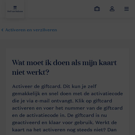
Mijn
Open
MEN
boekingen
de
dropdown
van
mijn
account