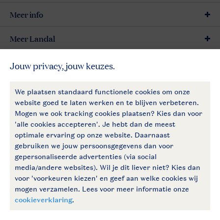
Meer info
Meer Landal
Betaalmogelijkheden
Follow Us
facebook
instagram
Vakantietips & inspiratie?
Algemene voorwaarden
Privacy notice
Cookies en banners