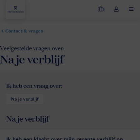
Mijn
Open
MEN
boekingen
de
dropdown
van
mijn
account
Ik heb een klacht over mijn recente verblijf op