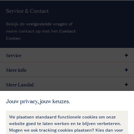
Service & Contact
Bekijk de
veelgestelde vragen
of
neem contact op met het
Contact
Center
.
Service
Meer info
Meer Landal
Betaalmogelijkheden
Follow Us
facebook
instagram