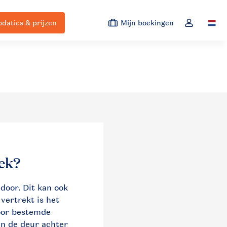
aties & prijzen
Mijn boekingen
Switc
Open de dro