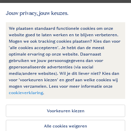
Betaalmogelijkheden
Follow Us
facebook
instagram
Vakantietips & inspiratie?
Algemene voorwaarden
Privacy notice
Cookies en banners
Disclaimer
Toegankelijkheid
© 2026 Landal