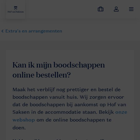
Mijn
Open
MEN
boekingen
de
dropdown
van
mijn
account