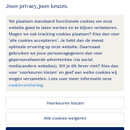
Betaalmogelijkheden
Follow Us
facebook
instagram
Vakantietips & inspiratie?
Algemene voorwaarden
Privacy notice
Cookies en banners
Disclaimer
Toegankelijkheid
© 2026 Landal