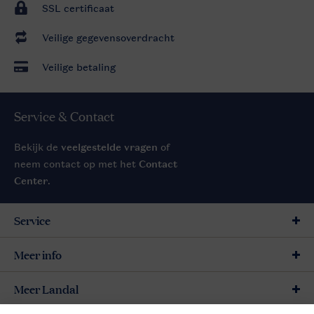
SSL certificaat
Veilige gegevensoverdracht
Veilige betaling
Service & Contact
Bekijk de
veelgestelde vragen
of
neem contact op met het
Contact
Center
.
Service
Meer info
Meer Landal