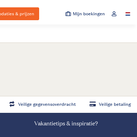
aties & prijzen
Mijn boekingen
Switc
Open de dro
Veilige gegevensoverdracht
Veilige betaling
Vakantietips & inspiratie?