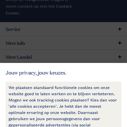
neem contact op met het
Contact
Center
.
Service
Meer info
Meer Landal
Betaalmogelijkheden
Follow Us
facebook
instagram
Vakantietips & inspiratie?