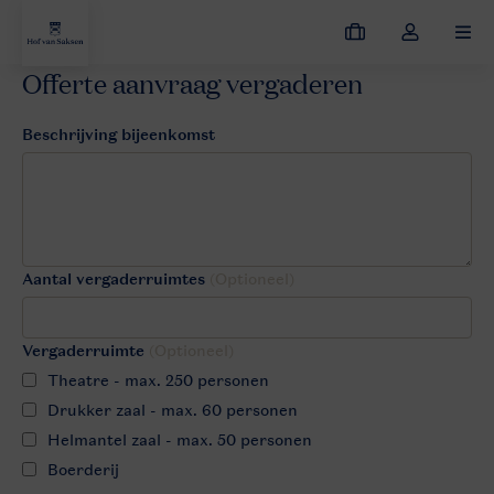
Mijn
Open
MEN
boekingen
de
Offerte aanvraag vergaderen
dropdown
Hof van Saksen
Zakelijk
Offerte aanvragen vergaderen Hof v
van
Beschrijving bijeenkomst
mijn
account
Aantal vergaderruimtes
(Optioneel)
Vergaderruimte
(Optioneel)
Theatre - max. 250 personen
Drukker zaal - max. 60 personen
Helmantel zaal - max. 50 personen
Boerderij