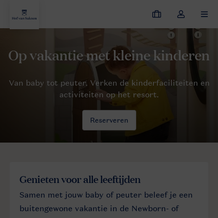
Mijn
Open
MEN
boekingen
de
dropdown
van
Vakantie met kinderen
Op vakantie met kleine kinderen
mijn
account
Reserveren
Genieten voor alle leeftijden
Samen met jouw baby of peuter beleef je een
buitengewone vakantie in de Newborn- of