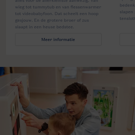
alles voor de allerkleinste aanwezig. Van
bedenke
wieg tot tummytub en van flessenwarmer
slapen 
tot videobabyfoon. Dat scheelt een hoop
tenslot
gesjouw. En de grotere broer of zus
slaapt in een heuse bedstee.
Meer informatie