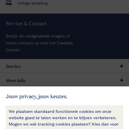
Veilige betaling
Service & Contact
Bekijk de
veelgestelde vragen
of
neem contact op met het
Contact
Center
.
Service
Meer info
Meer Landal
Betaalmogelijkheden
Follow Us