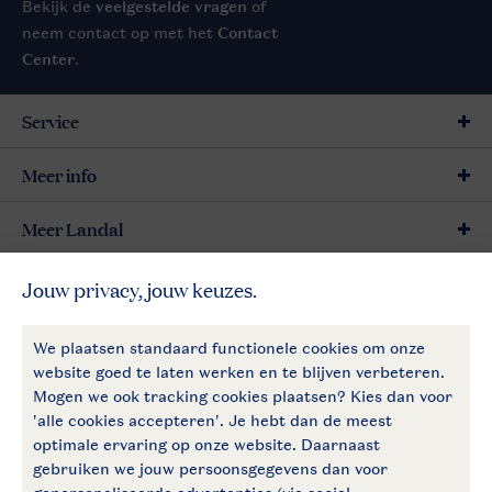
Bekijk de
veelgestelde vragen
of
neem contact op met het
Contact
Center
.
Service
Meer info
Meer Landal
Betaalmogelijkheden
Follow Us
facebook
instagram
Vakantietips & inspiratie?