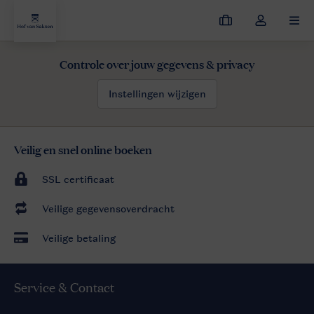
Mijn
Open
MEN
boekingen
de
dropdown
Controle over jouw gegevens & privacy
Hof van Saksen
Aanbiedingen
Last minutes
van
mijn
Instellingen wijzigen
account
Veilig en snel online boeken
SSL certificaat
Veilige gegevensoverdracht
Veilige betaling
Service & Contact