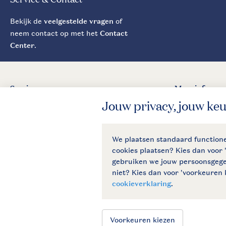
Bekijk de
veelgestelde vragen
of
neem contact op met het
Contact
Center
.
Service
Meer info
Contact
Nieuwsbrief
Mijn account
Duurzaamheid
Overeenkomst
Vacatures
Betaalmogelijkheden
Partnerprogram
Zakelijk
Pers
Klachtenprocedure