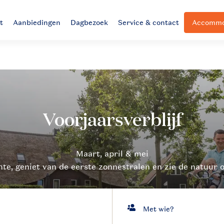
t
Aanbiedingen
Dagbezoek
Service & contact
Accommod
nte, geniet van de eerste zonnestralen en zie de natuur