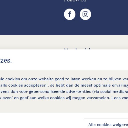
facebook
instagram
Meer Landal
Landal
Landal Camping
ma