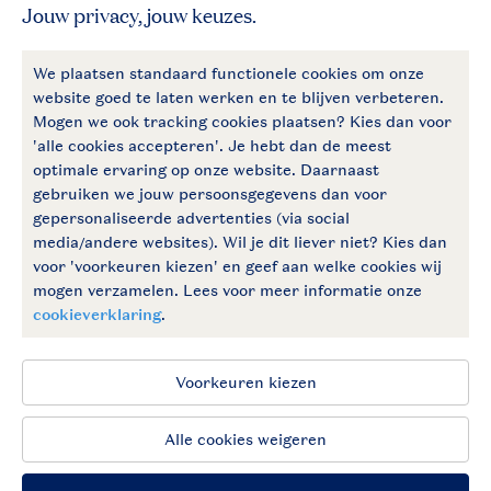
Betaalmogelijkheden
Follow Us
facebook
instagram
Vakantietips & inspiratie?
Algemene voorwaarden
Privacy notice
Cookies en banners
Disclaimer
Toegankelijkheid
© 2026 Landal