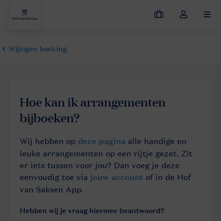
Mijn
Open
MEN
boekingen
de
dropdown
van
mijn
account