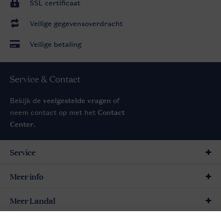
SSL certificaat
Veilige gegevensoverdracht
Veilige betaling
Service & Contact
Bekijk de
veelgestelde vragen
of
neem contact op met het
Contact
Center
.
Service
Meer info
Meer Landal