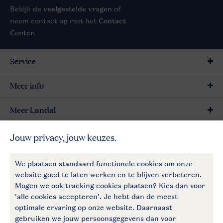
Bekijk de
veelgestelde vragen
of
neem contact op met het
Contact
Center
.
Service
Meer info
Meer Landal
Betaalmogelijkheden
Follow Us
facebook
instagram