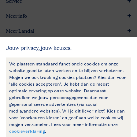
Service
Meer info
Meer Landal
Betaalmogelijkheden
Follow Us
facebook
instagram
Vakantietips & inspiratie?