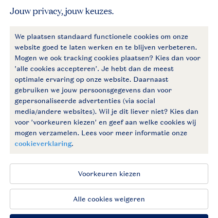
Meer Landal
Betaalmogelijkheden
Follow Us
facebook
instagram
Vakantietips & inspiratie?
Algemene voorwaarden
Privacy notice
Cookies en banners
Disclaimer
Toegankelijkheid
© 2026 Landal