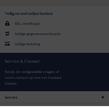
Veilig en snel online boeken
SSL certificaat
Veilige gegevensoverdracht
Veilige betaling
Service & Contact
Bekijk de
veelgestelde vragen
of
neem contact op met het
Contact
Center
.
Service
Meer info